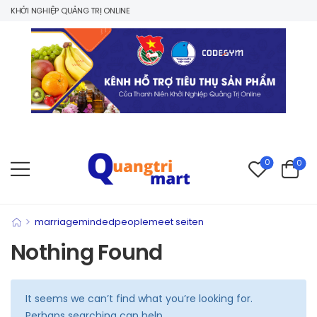
 KHỞI NGHIỆP QUẢNG TRỊ ONLINE
0
0
>
marriagemindedpeoplemeet seiten
Nothing Found
It seems we can’t find what you’re looking for.
Perhaps searching can help.