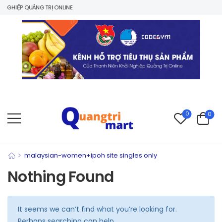
GHIỆP QUẢNG TRỊ ONLINE
0
0
>
malaysian-women+ipoh site singles only
Nothing Found
It seems we can’t find what you’re looking for.
Perhaps searching can help.