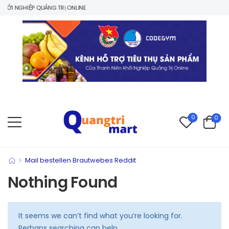
ỞI NGHIỆP QUẢNG TRỊ ONLINE
0
0
>
Mail bestellen Brautwebes Reddit
Nothing Found
It seems we can’t find what you’re looking for.
Perhaps searching can help.