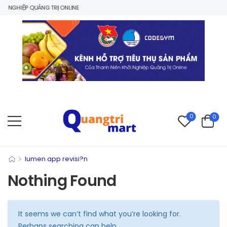
 NGHIỆP QUẢNG TRỊ ONLINE
0
0
>
lumen app revisi?n
Nothing Found
It seems we can’t find what you’re looking for.
Perhaps searching can help.