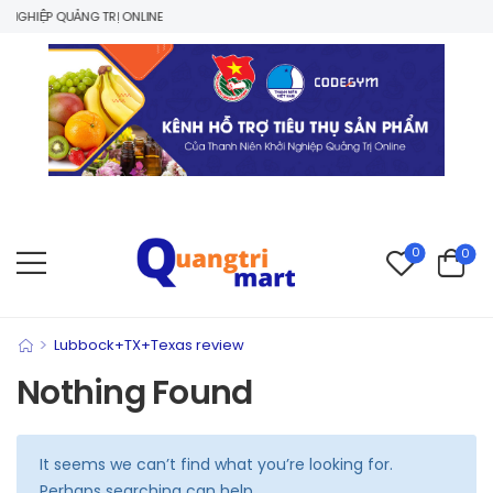
NGHIỆP QUẢNG TRỊ ONLINE
0
0
>
Lubbock+TX+Texas review
Nothing Found
It seems we can’t find what you’re looking for.
Perhaps searching can help.