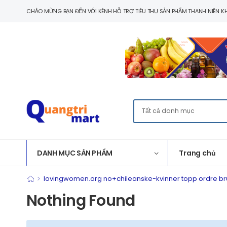
CHÀO MỪNG BẠN ĐẾN VỚI KÊNH HỖ TRỢ TIÊU THỤ SẢN PHẨM THANH NIÊN KH
DANH MỤC SẢN PHẨM
Trang chủ
>
lovingwomen.org no+chileanske-kvinner topp ordre b
Nothing Found