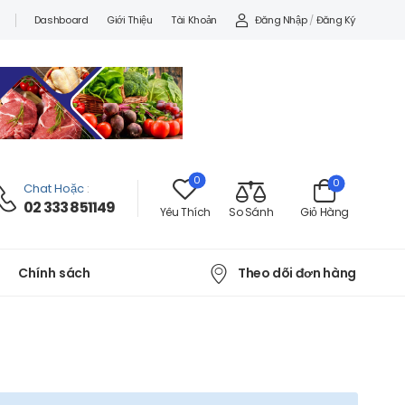
Đăng Nhập
/
Đăng Ký
Dashboard
Giới Thiệu
Tài Khoản
0
0
Chat Hoặc
:
02 333 851149
Yêu Thích
So Sánh
Giỏ Hàng
Theo dõi đơn hàng
Chính sách