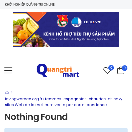
 KHỞI NGHIỆP QUẢNG TRỊ ONLINE
0
0
>
lovingwomen.org fr+femmes-espagnoles-chaudes-et-sexy
sites Web de la meilleure vente par correspondance
Nothing Found