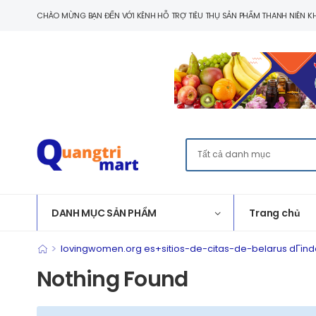
CHÀO MỪNG BẠN ĐẾN VỚI KÊNH HỖ TRỢ TIÊU THỤ SẢN PHẨM THANH NIÊN KH
DANH MỤC SẢN PHẨM
Trang chủ
>
lovingwomen.org es+sitios-de-citas-de-belarus dГіnd
Nothing Found