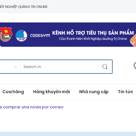
ỞI NGHIỆP QUẢNG TRỊ ONLINE
Cửa hàng
Hàng khuyến mãi
Nhà cung cấp
Tin tức
e comprar una novia por correo