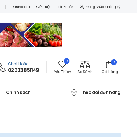
Đăng Nhập
/
Đăng Ký
Dashboard
Giới Thiệu
Tài Khoản
0
0
Chat Hoặc
:
02 333 851149
Yêu Thích
So Sánh
Giỏ Hàng
Theo dõi đơn hàng
Chính sách