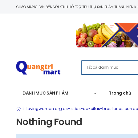
CHÀO MỪNG BẠN ĐẾN VỚI KÊNH HỖ TRỢ TIÊU THỤ SẢN PHẨM THANH NIÊN KH
DANH MỤC SẢN PHẨM
Trang chủ
>
lovingwomen.org es+sitios-de-citas-brasilenas correo
Nothing Found