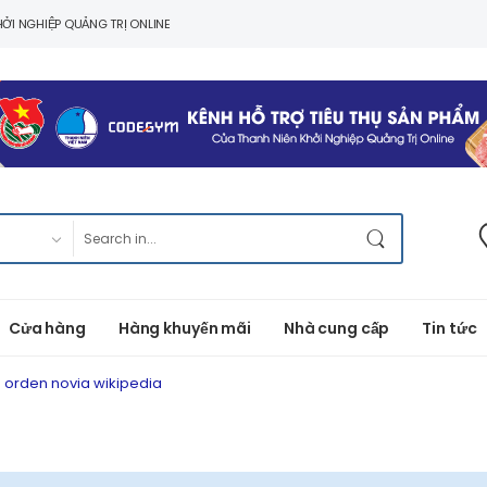
ỞI NGHIỆP QUẢNG TRỊ ONLINE
Cửa hàng
Hàng khuyến mãi
Nhà cung cấp
Tin tức
 orden novia wikipedia