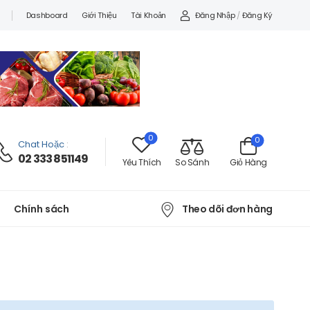
Đăng Nhập
/
Đăng Ký
Dashboard
Giới Thiệu
Tài Khoản
0
0
Chat Hoặc
:
02 333 851149
Yêu Thích
So Sánh
Giỏ Hàng
Theo dõi đơn hàng
Chính sách