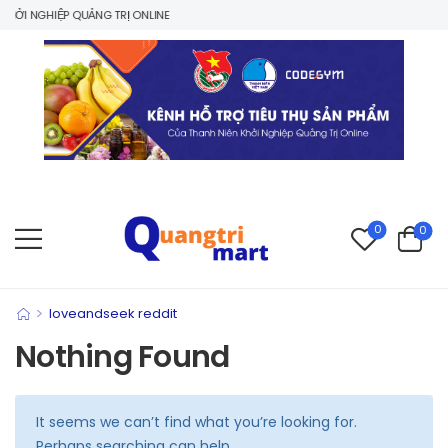
ỞI NGHIỆP QUẢNG TRỊ ONLINE
0
0
>
loveandseek reddit
Nothing Found
It seems we can’t find what you’re looking for.
Perhaps searching can help.