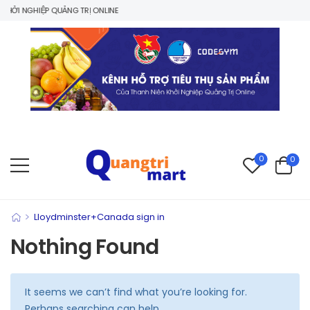
ỞI NGHIỆP QUẢNG TRỊ ONLINE
0
0
>
Lloydminster+Canada sign in
Nothing Found
It seems we can’t find what you’re looking for.
Perhaps searching can help.