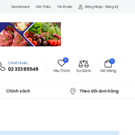
Đăng Nhập
/
Đăng Ký
Dashboard
Giới Thiệu
Tài Khoản
0
0
Chat Hoặc
:
02 333 851149
Yêu Thích
So Sánh
Giỏ Hàng
Theo dõi đơn hàng
Chính sách