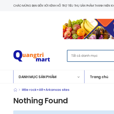
CHÀO MỪNG BẠN ĐẾN VỚI KÊNH HỖ TRỢ TIÊU THỤ SẢN PHẨM THANH NIÊN KH
DANH MỤC SẢN PHẨM
Trang chủ
>
little rock+AR+Arkansas sites
Nothing Found