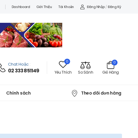
Đăng Nhập
/
Đăng Ký
Dashboard
Giới Thiệu
Tài Khoản
0
0
Chat Hoặc
:
02 333 851149
Yêu Thích
So Sánh
Giỏ Hàng
Theo dõi đơn hàng
Chính sách