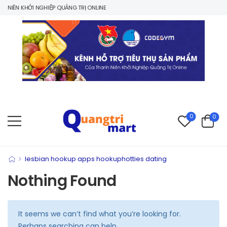
NIÊN KHỞI NGHIỆP QUẢNG TRỊ ONLINE
0
0
>
lesbian hookup apps hookuphotties dating
Nothing Found
It seems we can’t find what you’re looking for.
Perhaps searching can help.