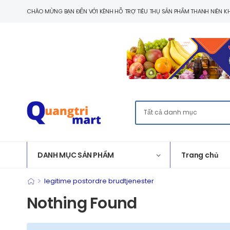
CHÀO MỪNG BẠN ĐẾN VỚI KÊNH HỖ TRỢ TIÊU THỤ SẢN PHẨM THANH NIÊN KH
DANH MỤC SẢN PHẨM
Trang chủ
>
legitime postordre brudtjenester
Nothing Found