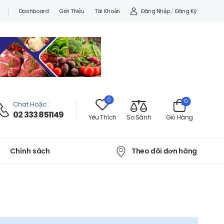
Đăng Nhập
/
Đăng Ký
Dashboard
Giới Thiệu
Tài Khoản
0
0
Chat Hoặc
:
02 333 851149
Yêu Thích
So Sánh
Giỏ Hàng
Theo dõi đơn hàng
Chính sách