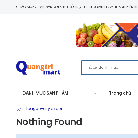
CHÀO MỪNG BẠN ĐẾN VỚI KÊNH HỖ TRỢ TIÊU THỤ SẢN PHẨM THANH NIÊN KH
DANH MỤC SẢN PHẨM
Trang chủ
>
league-city escort
Nothing Found