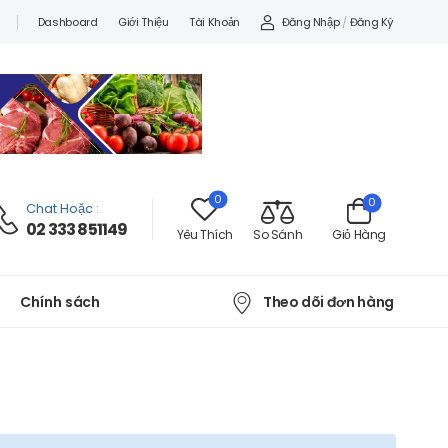
Đăng Nhập
/
Đăng Ký
Dashboard
Giới Thiệu
Tài Khoản
0
0
Chat Hoặc
:
02 333 851149
Yêu Thích
So Sánh
Giỏ Hàng
Theo dõi đơn hàng
Chính sách