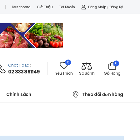
Đăng Nhập
/
Đăng Ký
Dashboard
Giới Thiệu
Tài Khoản
0
0
Chat Hoặc
:
02 333 851149
Yêu Thích
So Sánh
Giỏ Hàng
Theo dõi đơn hàng
Chính sách