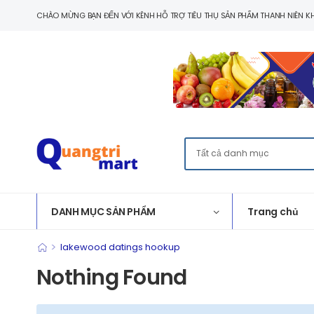
CHÀO MỪNG BẠN ĐẾN VỚI KÊNH HỖ TRỢ TIÊU THỤ SẢN PHẨM THANH NIÊN KH
DANH MỤC SẢN PHẨM
Trang chủ
>
lakewood datings hookup
Nothing Found