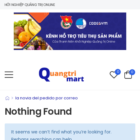
HỞI NGHIỆP QUẢNG TRỊ ONLINE
0
0
>
la novia del pedido por correo
Nothing Found
It seems we can’t find what you’re looking for.
Perhaps searching can help.