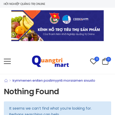
HỞI NGHIỆP QUẢNG TRỊ ONLINE
0
0
>
kymmenen eniten postimyynti morsiamen sivusto
Nothing Found
It seems we can’t find what you’re looking for.
Perhaps searching can help.