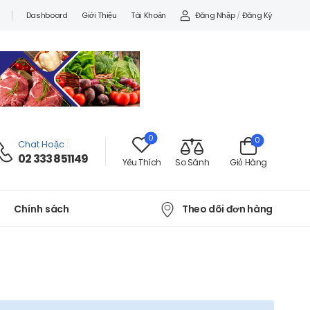
Đăng Nhập
/
Đăng Ký
Dashboard
Giới Thiệu
Tài Khoản
0
0
Chat Hoặc
:
02 333 851149
Yêu Thích
So Sánh
Giỏ Hàng
Theo dõi đơn hàng
Chính sách