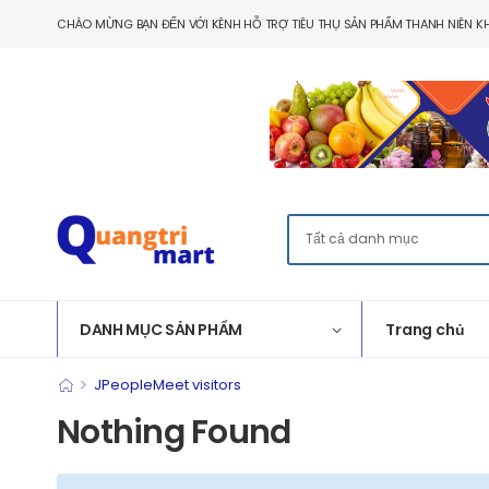
CHÀO MỪNG BẠN ĐẾN VỚI KÊNH HỖ TRỢ TIÊU THỤ SẢN PHẨM THANH NIÊN KH
DANH MỤC SẢN PHẨM
Trang chủ
>
JPeopleMeet visitors
Nothing Found