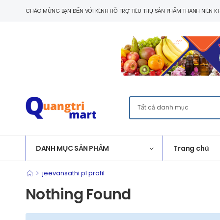
CHÀO MỪNG BẠN ĐẾN VỚI KÊNH HỖ TRỢ TIÊU THỤ SẢN PHẨM THANH NIÊN KH
DANH MỤC SẢN PHẨM
Trang chủ
>
jeevansathi pl profil
Nothing Found