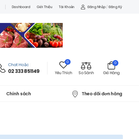
Đăng Nhập
/
Đăng Ký
Dashboard
Giới Thiệu
Tài Khoản
0
0
Chat Hoặc
:
02 333 851149
Yêu Thích
So Sánh
Giỏ Hàng
Theo dõi đơn hàng
Chính sách