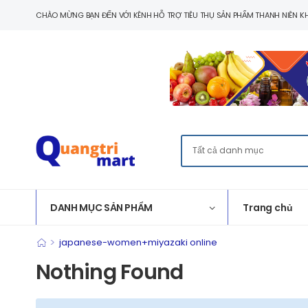
CHÀO MỪNG BẠN ĐẾN VỚI KÊNH HỖ TRỢ TIÊU THỤ SẢN PHẨM THANH NIÊN KH
DANH MỤC SẢN PHẨM
Trang chủ
>
japanese-women+miyazaki online
Nothing Found