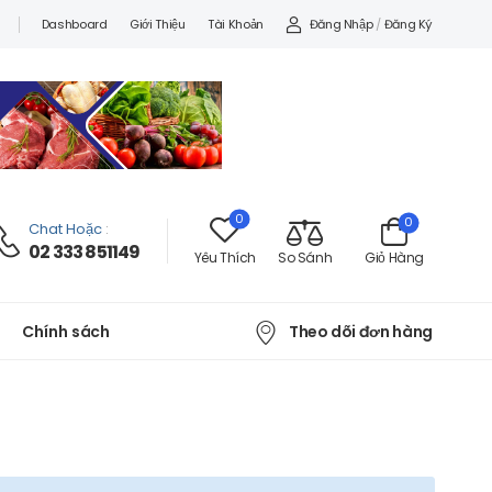
Đăng Nhập
/
Đăng Ký
Dashboard
Giới Thiệu
Tài Khoản
0
0
Chat Hoặc
:
02 333 851149
Yêu Thích
So Sánh
Giỏ Hàng
Theo dõi đơn hàng
Chính sách