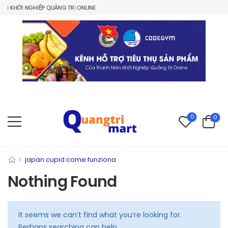
N KHỞI NGHIỆP QUẢNG TRỊ ONLINE
0
0
>
japan cupid come funziona
Nothing Found
It seems we can’t find what you’re looking for.
Perhaps searching can help.