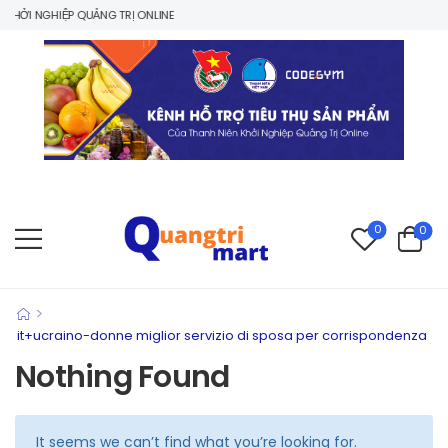
HỞI NGHIỆP QUẢNG TRỊ ONLINE
0
0
>
it+ucraino-donne miglior servizio di sposa per corrispondenza
Nothing Found
It seems we can’t find what you’re looking for.