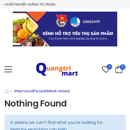
N KHỞI NGHIỆP QUẢNG TRỊ ONLINE
0
0
>
InterracialPeopleMeet review
Nothing Found
It seems we can’t find what you’re looking for.
Perhaps searching can help.