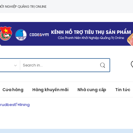
ỞI NGHIỆP QUẢNG TRỊ ONLINE
Cửa hàng
Hàng khuyến mãi
Nhà cung cấp
Tin tức
rudbestГ¤llning