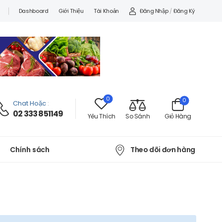
Đăng Nhập
/
Đăng Ký
Dashboard
Giới Thiệu
Tài Khoản
0
0
Chat Hoặc
:
02 333 851149
Yêu Thích
So Sánh
Giỏ Hàng
Theo dõi đơn hàng
Chính sách