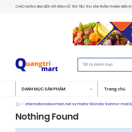
CHÀO MỪNG BẠN ĐẾN VỚI KÊNH HỖ TRỢ TIÊU THỤ SẢN PHẨM THANH NIÊN KH
DANH MỤC SẢN PHẨM
Trang chủ
>
internationalwomen.net sv+heta-blonda-kvinnor mail b
Nothing Found