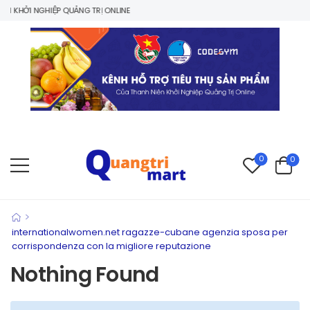
 KHỞI NGHIỆP QUẢNG TRỊ ONLINE
0
0
>
internationalwomen.net ragazze-cubane agenzia sposa per
corrispondenza con la migliore reputazione
Nothing Found