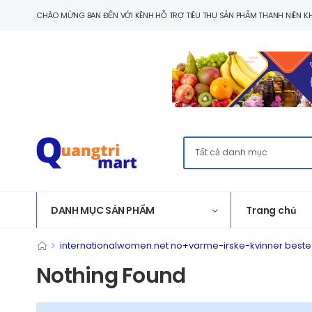
CHÀO MỪNG BẠN ĐẾN VỚI KÊNH HỖ TRỢ TIÊU THỤ SẢN PHẨM THANH NIÊN KH
DANH MỤC SẢN PHẨM
Trang chủ
>
internationalwomen.net no+varme-irske-kvinner beste 
Nothing Found