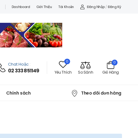
Đăng Nhập
/
Đăng Ký
Dashboard
Giới Thiệu
Tài Khoản
0
0
Chat Hoặc
:
02 333 851149
Yêu Thích
So Sánh
Giỏ Hàng
Theo dõi đơn hàng
Chính sách