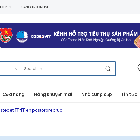
ỞI NGHIỆP QUẢNG TRỊ ONLINE
Cửa hàng
Hàng khuyến mãi
Nhà cung cấp
Tin tức
stedet ГҐ fГҐ en postordrebrud