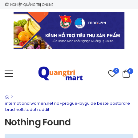
ỞI NGHIỆP QUẢNG TRỊ ONLINE
0
0
>
internationalwomen.net no+prague-byguide beste postordre
brud nettstedet reddit
Nothing Found