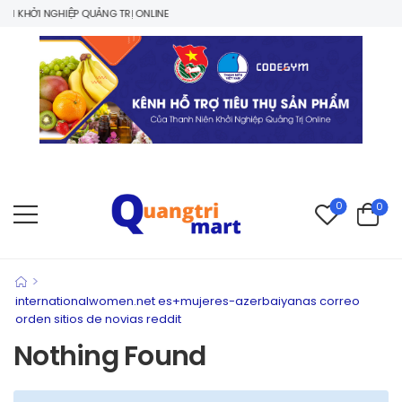
 KHỞI NGHIỆP QUẢNG TRỊ ONLINE
0
0
>
internationalwomen.net es+mujeres-azerbaiyanas correo
orden sitios de novias reddit
Nothing Found