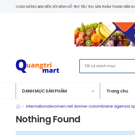
CHÀO MỪNG BẠN ĐẾN VỚI KÊNH HỖ TRỢ TIÊU THỤ SẢN PHẨM THANH NIÊN KH
DANH MỤC SẢN PHẨM
Trang chủ
>
internationalwomen.net donne-colombiane agenzia spo
Nothing Found