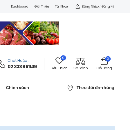
Đăng Nhập
/
Đăng Ký
Dashboard
Giới Thiệu
Tài Khoản
0
0
Chat Hoặc
:
02 333 851149
Yêu Thích
So Sánh
Giỏ Hàng
Theo dõi đơn hàng
Chính sách