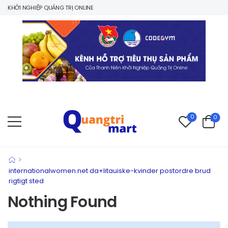
 KHỞI NGHIỆP QUẢNG TRỊ ONLINE
0
0
>
internationalwomen.net da+litauiske-kvinder postordre brud
rigtigt sted
Nothing Found