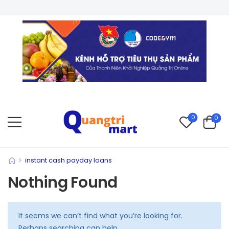
0
0
>
instant cash payday loans
Nothing Found
It seems we can’t find what you’re looking for.
Perhaps searching can help.