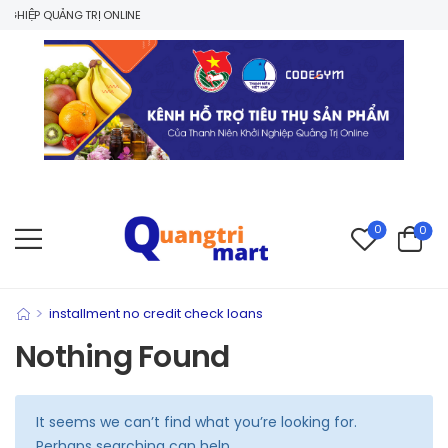
HIỆP QUẢNG TRỊ ONLINE
0
0
>
installment no credit check loans
Nothing Found
It seems we can’t find what you’re looking for.
Perhaps searching can help.