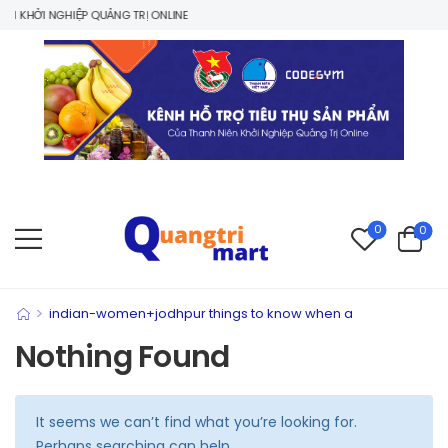
 KHỞI NGHIỆP QUẢNG TRỊ ONLINE
0
0
>
indian-women+jodhpur things to know when a
Nothing Found
It seems we can’t find what you’re looking for.
Perhaps searching can help.