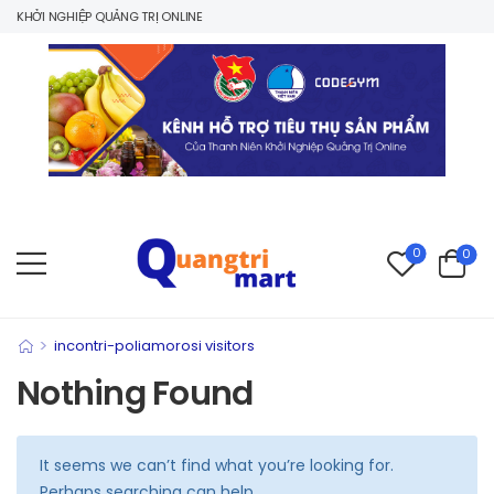
 KHỞI NGHIỆP QUẢNG TRỊ ONLINE
0
0
>
incontri-poliamorosi visitors
Nothing Found
It seems we can’t find what you’re looking for.
Perhaps searching can help.