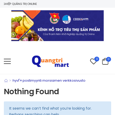
GHIỆP QUẢNG TRỊ ONLINE
0
0
>
hyvГ¤ postimyynti morsiamen verkkosivusto
Nothing Found
It seems we can’t find what you’re looking for.
Perhaps searching can help.