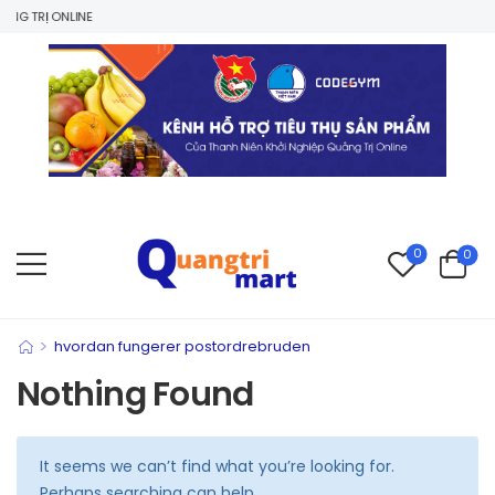
G TRỊ ONLINE
0
0
>
hvordan fungerer postordrebruden
Nothing Found
It seems we can’t find what you’re looking for.
Perhaps searching can help.