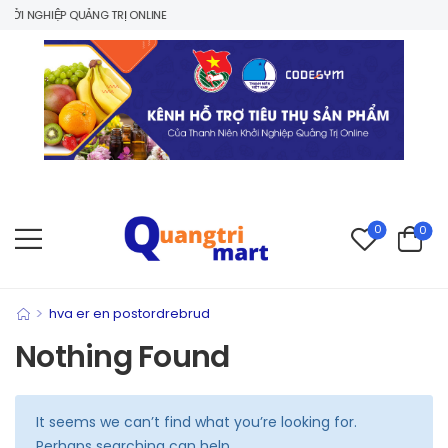
ỞI NGHIỆP QUẢNG TRỊ ONLINE
0
0
>
hva er en postordrebrud
Nothing Found
It seems we can’t find what you’re looking for.
Perhaps searching can help.