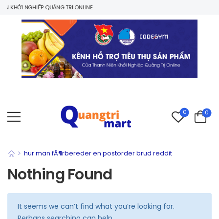
N KHỞI NGHIỆP QUẢNG TRỊ ONLINE
0
0
>
hur man fÃ¶rbereder en postorder brud reddit
Nothing Found
It seems we can’t find what you’re looking for.
Perhaps searching can help.