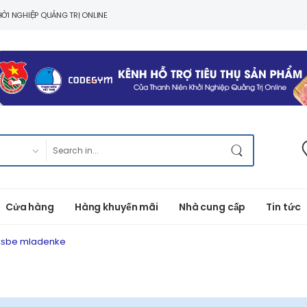
ỞI NGHIỆP QUẢNG TRỊ ONLINE
Cửa hàng
Hàng khuyến mãi
Nhà cung cấp
Tin tức
dЕѕbe mladenke