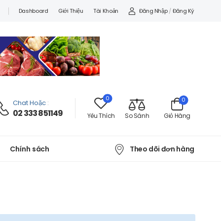
Đăng Nhập
/
Đăng Ký
Dashboard
Giới Thiệu
Tài Khoản
0
0
Chat Hoặc
:
02 333 851149
Yêu Thích
So Sánh
Giỏ Hàng
Theo dõi đơn hàng
Chính sách