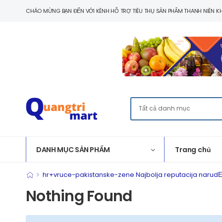
CHÀO MỪNG BẠN ĐẾN VỚI KÊNH HỖ TRỢ TIÊU THỤ SẢN PHẨM THANH NIÊN KH
DANH MỤC SẢN PHẨM
Trang chủ
>
hr+vruce-pakistanske-zene Najbolja reputacija naru
Nothing Found