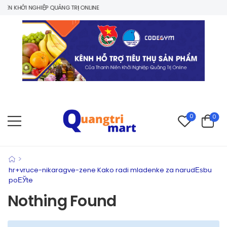
ÊN KHỞI NGHIỆP QUẢNG TRỊ ONLINE
0
0
>
hr+vruce-nikaragve-zene Kako radi mladenke za narudЕѕbu
poЕЎte
Nothing Found