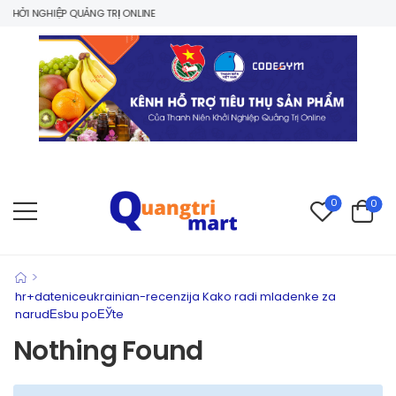
HỞI NGHIỆP QUẢNG TRỊ ONLINE
0
0
>
hr+dateniceukrainian-recenzija Kako radi mladenke za
narudЕѕbu poЕЎte
Nothing Found