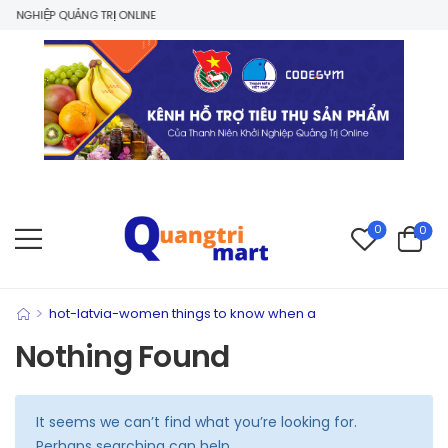
 NGHIỆP QUẢNG TRỊ ONLINE
0
0
>
hot-latvia-women things to know when a
Nothing Found
It seems we can’t find what you’re looking for.
Perhaps searching can help.