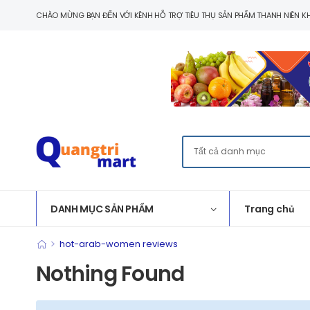
CHÀO MỪNG BẠN ĐẾN VỚI KÊNH HỖ TRỢ TIÊU THỤ SẢN PHẨM THANH NIÊN KH
DANH MỤC SẢN PHẨM
Trang chủ
>
hot-arab-women reviews
Nothing Found