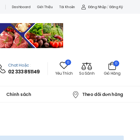
Đăng Nhập
/
Đăng Ký
Dashboard
Giới Thiệu
Tài Khoản
0
0
Chat Hoặc
:
02 333 851149
Yêu Thích
So Sánh
Giỏ Hàng
Theo dõi đơn hàng
Chính sách