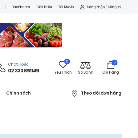
Đăng Nhập
/
Đăng Ký
Dashboard
Giới Thiệu
Tài Khoản
0
0
Chat Hoặc
:
02 333 851149
Yêu Thích
So Sánh
Giỏ Hàng
Theo dõi đơn hàng
Chính sách