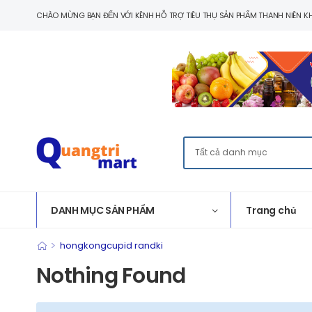
CHÀO MỪNG BẠN ĐẾN VỚI KÊNH HỖ TRỢ TIÊU THỤ SẢN PHẨM THANH NIÊN KH
DANH MỤC SẢN PHẨM
Trang chủ
>
hongkongcupid randki
Nothing Found