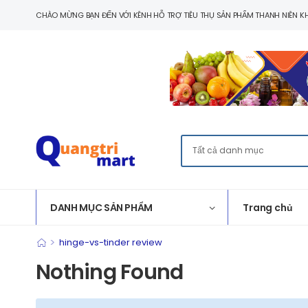
CHÀO MỪNG BẠN ĐẾN VỚI KÊNH HỖ TRỢ TIÊU THỤ SẢN PHẨM THANH NIÊN KH
DANH MỤC SẢN PHẨM
Trang chủ
>
hinge-vs-tinder review
Nothing Found