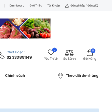
Đăng Nhập
/
Đăng Ký
Dashboard
Giới Thiệu
Tài Khoản
0
0
Chat Hoặc
:
02 333 851149
Yêu Thích
So Sánh
Giỏ Hàng
Theo dõi đơn hàng
Chính sách