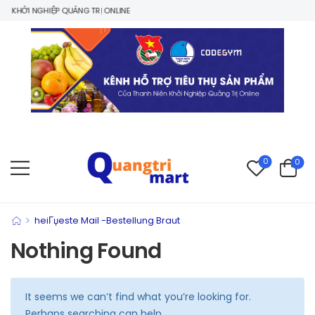
 KHỞI NGHIỆP QUẢNG TRỊ ONLINE
0
0
>
heiГџeste Mail -Bestellung Braut
Nothing Found
It seems we can’t find what you’re looking for.
Perhaps searching can help.