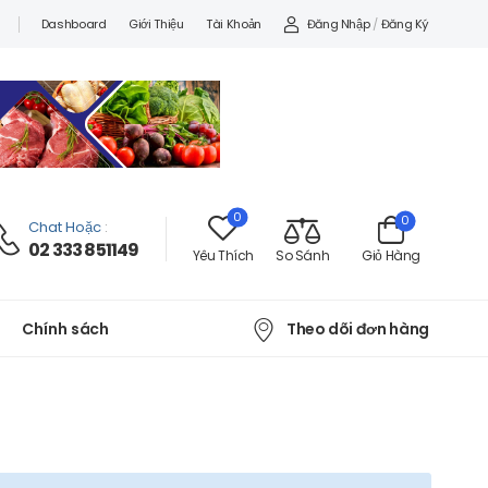
Đăng Nhập
/
Đăng Ký
Dashboard
Giới Thiệu
Tài Khoản
0
0
Chat Hoặc
:
02 333 851149
Yêu Thích
So Sánh
Giỏ Hàng
Theo dõi đơn hàng
Chính sách