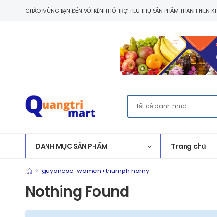
CHÀO MỪNG BẠN ĐẾN VỚI KÊNH HỖ TRỢ TIÊU THỤ SẢN PHẨM THANH NIÊN KH
DANH MỤC SẢN PHẨM
Trang chủ
>
guyanese-women+triumph horny
Nothing Found