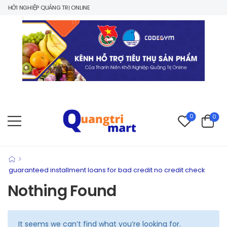
HỞI NGHIỆP QUẢNG TRỊ ONLINE
0
0
>
guaranteed installment loans for bad credit no credit check
Nothing Found
It seems we can’t find what you’re looking for.